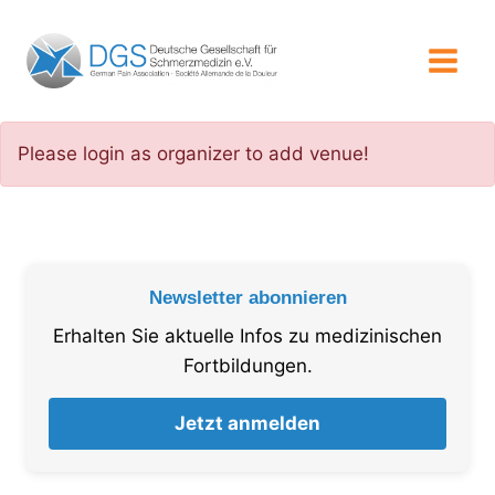
Zum
Inhalt
springen
Please login as organizer to add venue!
Newsletter abonnieren
Erhalten Sie aktuelle Infos zu medizinischen
Fortbildungen.
Jetzt anmelden